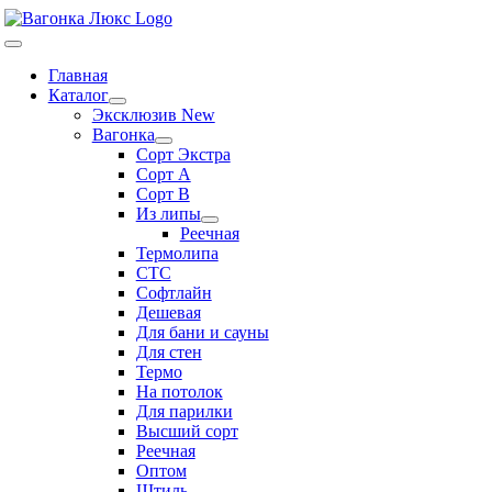
Skip
to
Toggle
content
Navigation
Главная
Каталог
Эксклюзив New
Вагонка
Сорт Экстра
Сорт А
Сорт В
Из липы
Реечная
Термолипа
СТС
Софтлайн
Дешевая
Для бани и сауны
Для стен
Термо
На потолок
Для парилки
Высший сорт
Реечная
Оптом
Штиль