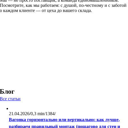
Мы — не просто поставщик, а команда единомышленников.
Посмотрите, как мы работаем: с душой, по-честному и с заботой
о каждом клиенте — от цеха до вашего склада.
Блог
Все статьи
21.04.2026
/
0,3 min
/
1384
/
Вагонка горизонтально или вертикально: как лучше,
разбираем правильный монтаж (пошагово для стен и