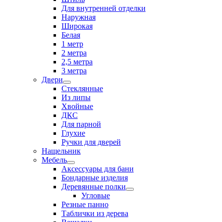
Для внутренней отделки
Наружная
Широкая
Белая
1 метр
2 метра
2,5 метра
3 метра
Двери
Стеклянные
Из липы
Хвойные
ДКС
Для парной
Глухие
Ручки для дверей
Нащельник
Мебель
Аксессуары для бани
Бондарные изделия
Деревянные полки
Угловые
Резные панно
Таблички из дерева