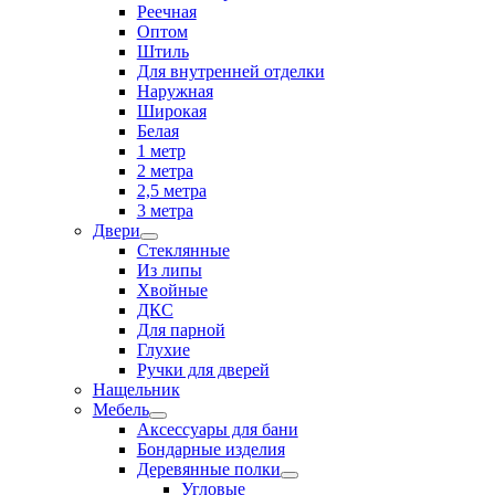
Реечная
Оптом
Штиль
Для внутренней отделки
Наружная
Широкая
Белая
1 метр
2 метра
2,5 метра
3 метра
Двери
Стеклянные
Из липы
Хвойные
ДКС
Для парной
Глухие
Ручки для дверей
Нащельник
Мебель
Аксессуары для бани
Бондарные изделия
Деревянные полки
Угловые