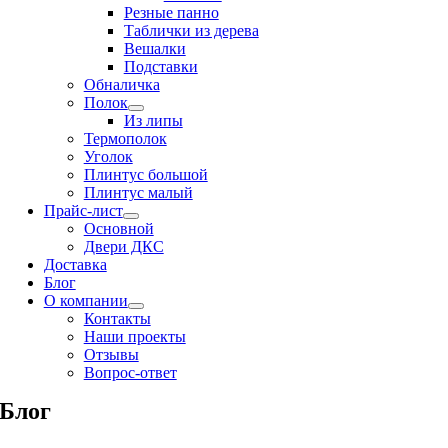
Резные панно
Таблички из дерева
Вешалки
Подставки
Обналичка
Полок
Из липы
Термополок
Уголок
Плинтус большой
Плинтус малый
Прайс-лист
Основной
Двери ДКС
Доставка
Блог
О компании
Контакты
Наши проекты
Отзывы
Вопрос-ответ
Блог