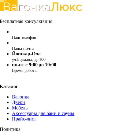
Бесплатная консультация
+7 987 715-00-00
Наш телефон
info@vagonka-luxe.ru
Наша почта
Йошкар-Ола
ул.Баумана, д. 100
пн-пт c 9:00 до 19:00
Время работы
Каталог
Вагонка
Двери
Мебель
Аксессуары для бани и сауны
Прайс-лист
Политика