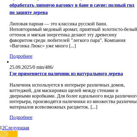
обработать липовую вагонку в бане и сауне: полный гид
по защите дерева
Липовая парная — это классика русской бани.
Неповторимый медовый аромат, приятный золотисто-белы
оттенок и мягкая энергетика делают эту древесину
фаворитом среди любителей "легкого пара". Компания
«Вагонка Люкс» уже много [...]
Подробнее
25.09.2025
/
0 min
/
486
/
Где применяется наличник из натурального дерева
Наличник используется в интерьере различных домов,
коттеджей, для маскировки щелей между стенами и
дверными коробками. Для более идеального вида различног
интерьера, производятся наличники из множества различны
материалов всевозможных расцветок. [...]
Подробнее
1
2
Следующая