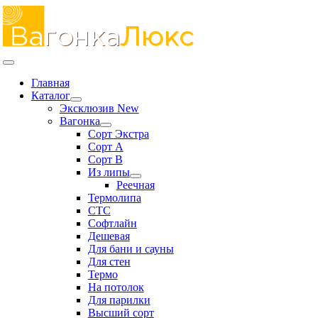
Skip
to
content
Toggle
Navigation
Главная
Каталог
Эксклюзив New
Вагонка
Сорт Экстра
Сорт А
Сорт В
Из липы
Реечная
Термолипа
СТС
Софтлайн
Дешевая
Для бани и сауны
Для стен
Термо
На потолок
Для парилки
Высший сорт