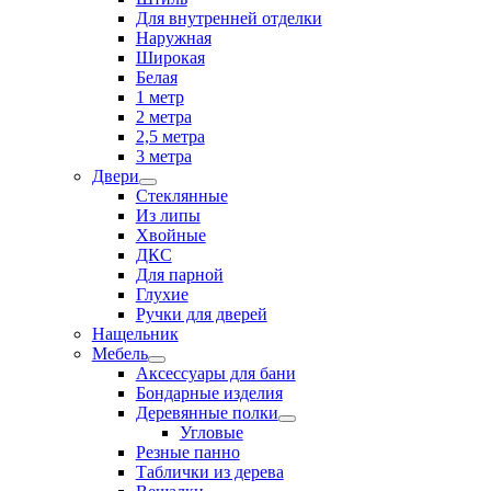
Для внутренней отделки
Наружная
Широкая
Белая
1 метр
2 метра
2,5 метра
3 метра
Двери
Стеклянные
Из липы
Хвойные
ДКС
Для парной
Глухие
Ручки для дверей
Нащельник
Мебель
Аксессуары для бани
Бондарные изделия
Деревянные полки
Угловые
Резные панно
Таблички из дерева