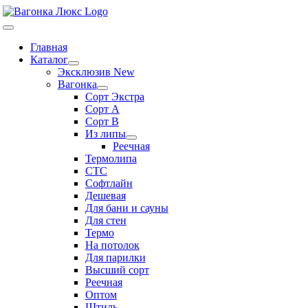
Skip
to
Toggle
content
Navigation
Главная
Каталог
Эксклюзив New
Вагонка
Сорт Экстра
Сорт А
Сорт В
Из липы
Реечная
Термолипа
СТС
Софтлайн
Дешевая
Для бани и сауны
Для стен
Термо
На потолок
Для парилки
Высший сорт
Реечная
Оптом
Штиль