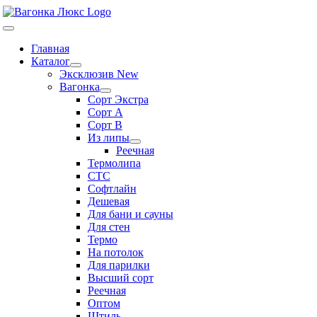
Skip
to
Toggle
content
Navigation
Главная
Каталог
Эксклюзив New
Вагонка
Сорт Экстра
Сорт А
Сорт В
Из липы
Реечная
Термолипа
СТС
Софтлайн
Дешевая
Для бани и сауны
Для стен
Термо
На потолок
Для парилки
Высший сорт
Реечная
Оптом
Штиль