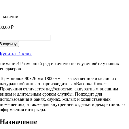
 наличии
00,00
₽
оличество
овара
В корзину
ермополок
0х26
Купить в 1 клик
м
800
нимание! Размерный ряд и точную цену уточняйте у наших
м
енеджеров.
Термополок 90х26 мм 1800 мм — качественное изделие из
натуральной липы от производителя «Вагонка Люкс».
Продукция отличается надёжностью, аккуратным внешним
видом и длительным сроком службы. Подходит для
использования в банях, саунах, жилых и хозяйственных
помещениях, а также для внутренней отделки и декоративного
оформления интерьера.
Назначение