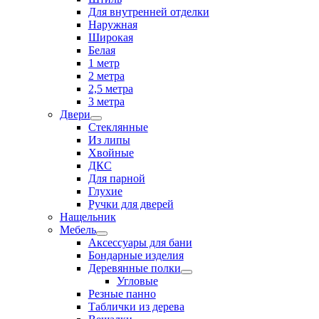
Для внутренней отделки
Наружная
Широкая
Белая
1 метр
2 метра
2,5 метра
3 метра
Двери
Стеклянные
Из липы
Хвойные
ДКС
Для парной
Глухие
Ручки для дверей
Нащельник
Мебель
Аксессуары для бани
Бондарные изделия
Деревянные полки
Угловые
Резные панно
Таблички из дерева